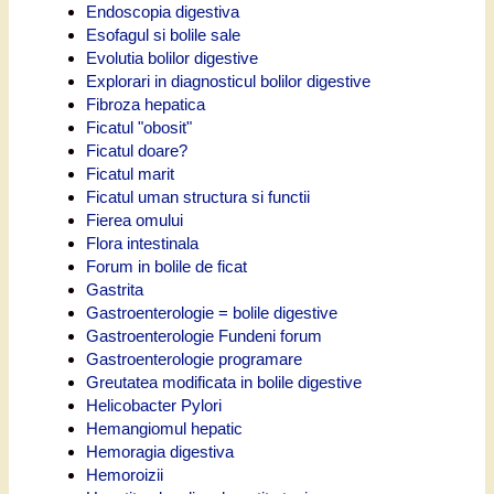
Endoscopia digestiva
Esofagul si bolile sale
Evolutia bolilor digestive
Explorari in diagnosticul bolilor digestive
Fibroza hepatica
Ficatul "obosit"
Ficatul doare?
Ficatul marit
Ficatul uman structura si functii
Fierea omului
Flora intestinala
Forum in bolile de ficat
Gastrita
Gastroenterologie = bolile digestive
Gastroenterologie Fundeni forum
Gastroenterologie programare
Greutatea modificata in bolile digestive
Helicobacter Pylori
Hemangiomul hepatic
Hemoragia digestiva
Hemoroizii