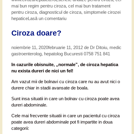
mai bun regim pentru ciroza
,
cel mai bun tratament
pentru ciroza
,
diagnosticul de ciroza
,
simptomele cirozei
hepatice
Lasă un comentariu
Ciroza doare?
noiembrie 11, 2020
februarie 11, 2012
de
Dr Ditoiu, medic
gastroenterolog, hepatolog Bucuresti 0758 751 841
In cazurile obisnuite, „normale”, de ciroza hepatica
nu exista dureri de nici un fel!
Am vazut mii de bolnavi cu ciroza care nu au avut nici o
durere chiar in stadii avansate de boala.
Sunt insa situatii in care un bolnav cu ciroza poate avea
dureri abdominale.
Cele mai frecvente situatii in care un pacientul cu ciroza
poate avea dureri abdominale pot fi impartite in doua
categorii: