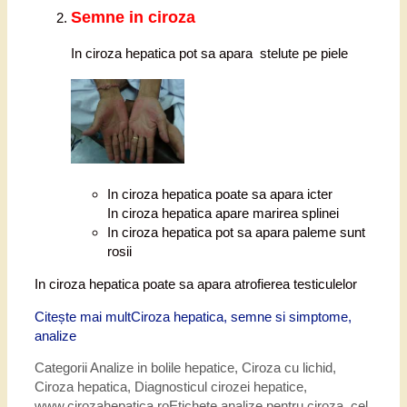
Semne in ciroza
In ciroza hepatica pot sa apara stelute pe piele
In ciroza hepatica poate sa apara icter
In ciroza hepatica apare marirea splinei
In ciroza hepatica pot sa apara paleme sunt
rosii
In ciroza hepatica poate sa apara atrofierea testiculelor
Citește mai mult
Ciroza hepatica, semne si simptome,
analize
Categorii
Analize in bolile hepatice
,
Ciroza cu lichid
,
Ciroza hepatica
,
Diagnosticul cirozei hepatice
,
www.cirozahepatica.ro
Etichete
analize pentru ciroza
,
cel