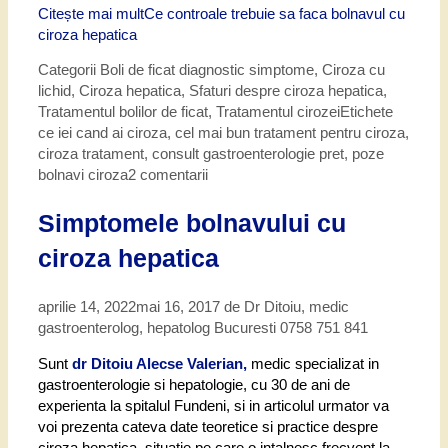
Citește mai mult
Ce controale trebuie sa faca bolnavul cu
ciroza hepatica
Categorii
Boli de ficat diagnostic simptome
,
Ciroza cu
lichid
,
Ciroza hepatica
,
Sfaturi despre ciroza hepatica
,
Tratamentul bolilor de ficat
,
Tratamentul cirozei
Etichete
ce iei cand ai ciroza
,
cel mai bun tratament pentru ciroza
,
ciroza tratament
,
consult gastroenterologie pret
,
poze
bolnavi ciroza
2 comentarii
Simptomele bolnavului cu
ciroza hepatica
aprilie 14, 2022
mai 16, 2017
de
Dr Ditoiu, medic
gastroenterolog, hepatolog Bucuresti 0758 751 841
Sunt
dr Ditoiu Alecse Valerian,
medic specializat in
gastroenterologie si hepatologie, cu 30 de ani de
experienta la spitalul Fundeni, si in articolul urmator va
voi prezenta cateva date teoretice si practice despre
ciroza hepatica, situatie pe care o intalnesc frecvent la