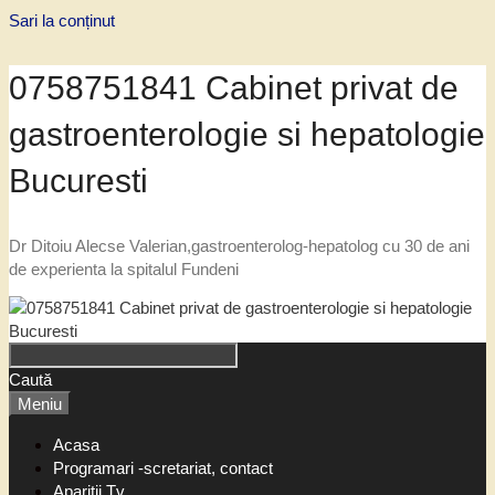
Sari la conținut
0758751841 Cabinet privat de
gastroenterologie si hepatologie
Bucuresti
Dr Ditoiu Alecse Valerian,gastroenterolog-hepatolog cu 30 de ani
de experienta la spitalul Fundeni
Caută
Meniu
Acasa
Programari -scretariat, contact
Aparitii Tv