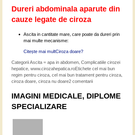
Dureri abdominala aparute din
cauze legate de ciroza
Ascita
in cantitate mare, care poate da dureri prin
mai multe mecanisme:
Citește mai mult
Ciroza doare?
Categorii
Ascita = apa in abdomen
,
Complicatiile cirozei
hepatice
,
www.cirozahepatica.ro
Etichete
cel mai bun
regim pentru ciroza
,
cel mai bun tratament pentru ciroza
,
ciroza doare
,
ciroza nu doare
2 comentarii
IMAGINI MEDICALE, DIPLOME
SPECIALIZARE