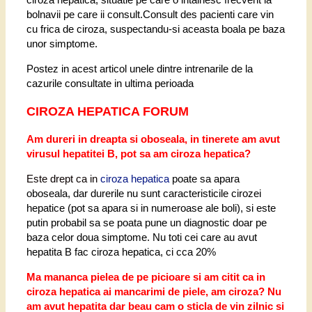
bolnavii pe care ii consult.Consult des pacienti care vin
cu frica de ciroza, suspectandu-si aceasta boala pe baza
unor simptome.
Postez in acest articol unele dintre intrenarile de la
cazurile consultate in ultima perioada
CIROZA HEPATICA FORUM
Am dureri in dreapta si oboseala, in tinerete am avut
virusul hepatitei B, pot sa am ciroza hepatica?
Este drept ca in
ciroza hepatica
poate sa apara
oboseala, dar durerile nu sunt caracteristicile cirozei
hepatice (pot sa apara si in numeroase ale boli), si este
putin probabil sa se poata pune un diagnostic doar pe
baza celor doua simptome. Nu toti cei care au avut
hepatita B fac ciroza hepatica, ci cca 20%
Ma mananca pielea de pe picioare si am citit ca in
ciroza hepatica ai mancarimi de piele, am ciroza? Nu
am avut hepatita dar beau cam o sticla de vin zilnic si