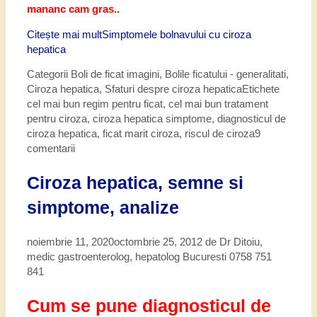
mananc cam gras..
Citește mai mult
Simptomele bolnavului cu ciroza
hepatica
Categorii
Boli de ficat imagini
,
Bolile ficatului - generalitati
,
Ciroza hepatica
,
Sfaturi despre ciroza hepatica
Etichete
cel mai bun regim pentru ficat
,
cel mai bun tratament
pentru ciroza
,
ciroza hepatica simptome
,
diagnosticul de
ciroza hepatica
,
ficat marit ciroza
,
riscul de ciroza
9
comentarii
Ciroza hepatica, semne si
simptome, analize
noiembrie 11, 2020
octombrie 25, 2012
de
Dr Ditoiu,
medic gastroenterolog, hepatolog Bucuresti 0758 751
841
Cum se pune diagnosticul de