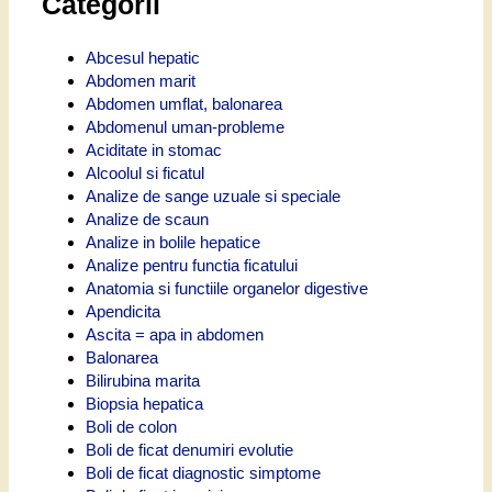
Categorii
Abcesul hepatic
Abdomen marit
Abdomen umflat, balonarea
Abdomenul uman-probleme
Aciditate in stomac
Alcoolul si ficatul
Analize de sange uzuale si speciale
Analize de scaun
Analize in bolile hepatice
Analize pentru functia ficatului
Anatomia si functiile organelor digestive
Apendicita
Ascita = apa in abdomen
Balonarea
Bilirubina marita
Biopsia hepatica
Boli de colon
Boli de ficat denumiri evolutie
Boli de ficat diagnostic simptome