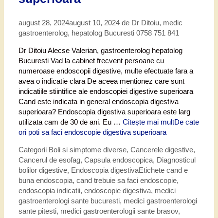
august 28, 2024
august 10, 2024
de
Dr Ditoiu, medic
gastroenterolog, hepatolog Bucuresti 0758 751 841
Dr Ditoiu Alecse Valerian, gastroenterolog hepatolog
Bucuresti Vad la cabinet frecvent persoane cu
numeroase endoscopii digestive, multe efectuate fara a
avea o indicatie clara De aceea mentionez care sunt
indicatiile stiintifice ale endoscopiei digestive superioara
Cand este indicata in general endoscopia digestiva
superioara? Endoscopia digestiva superioara este larg
utilizata cam de 30 de ani. Eu …
Citește mai mult
De cate
ori poti sa faci endoscopie digestiva superioara
Categorii
Boli si simptome diverse
,
Cancerele digestive
,
Cancerul de esofag
,
Capsula endoscopica
,
Diagnosticul
bolilor digestive
,
Endoscopia digestiva
Etichete
cand e
buna endoscopia
,
cand trebuie sa faci endoscopie
,
endoscopia indicatii
,
endoscopie digestiva
,
medici
gastroenterologi sante bucuresti
,
medici gastroenterologi
sante pitesti
,
medici gastroenterologii sante brasov
,