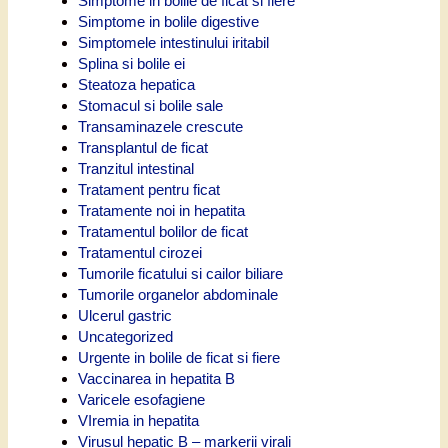
Simptome in bolile de ficat si fiere
Simptome in bolile digestive
Simptomele intestinului iritabil
Splina si bolile ei
Steatoza hepatica
Stomacul si bolile sale
Transaminazele crescute
Transplantul de ficat
Tranzitul intestinal
Tratament pentru ficat
Tratamente noi in hepatita
Tratamentul bolilor de ficat
Tratamentul cirozei
Tumorile ficatului si cailor biliare
Tumorile organelor abdominale
Ulcerul gastric
Uncategorized
Urgente in bolile de ficat si fiere
Vaccinarea in hepatita B
Varicele esofagiene
VIremia in hepatita
Virusul hepatic B – markerii virali