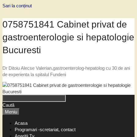
Sari la conținut
0758751841 Cabinet privat de
gastroenterologie si hepatologie
Bucuresti
Dr Ditoiu Alecse Valerian,gastroenterolog-hepatolog cu 30 de ani
de experienta la spitalul Fundeni
Caută
Meniu
Acasa
Programari -scretariat, contact
Aparitii Tv