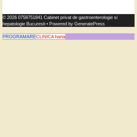
© 2026 0758751841 Cabinet privat de gastroenterologie si
hepatologie Bucuresti
• Powered by
GeneratePress
PROGRAMARE
CLINICA harta