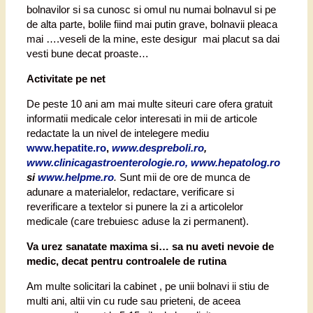
bolnavilor si sa cunosc si omul nu numai bolnavul si pe
de alta parte, bolile fiind mai putin grave, bolnavii pleaca
mai ….veseli de la mine, este desigur mai placut sa dai
vesti bune decat proaste…
Activitate pe net
De peste 10 ani am mai multe siteuri care ofera gratuit
informatii medicale celor interesati in mii de articole
redactate la un nivel de intelegere mediu
www.hepatite.ro
,
www.despreboli.ro
,
www.clinicagastroenterologie.ro, www.hepatolog.ro
si
www.helpme.ro
.
Sunt mii de ore de munca de
adunare a materialelor, redactare, verificare si
reverificare a textelor si punere la zi a articolelor
medicale (care trebuiesc aduse la zi permanent).
Va urez sanatate maxima si… sa nu aveti nevoie de
medic, decat pentru controalele de rutina
Am multe solicitari la cabinet , pe unii bolnavi ii stiu de
multi ani, altii vin cu rude sau prieteni, de aceea