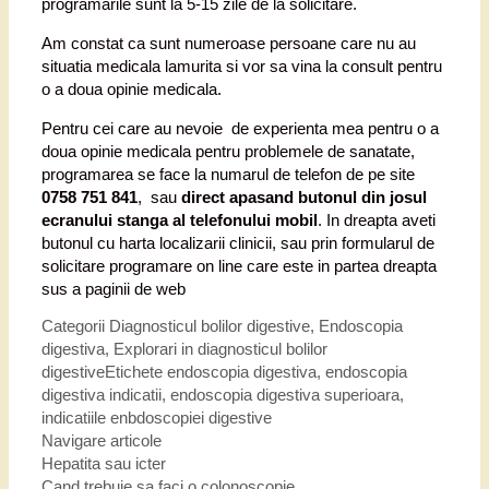
programarile sunt la 5-15 zile de la solicitare.
Am constat ca sunt numeroase persoane care nu au
situatia medicala lamurita si vor sa vina la consult pentru
o a doua opinie medicala.
Pentru cei care au nevoie de experienta mea pentru o a
doua opinie medicala pentru problemele de sanatate,
programarea se face la numarul de telefon de pe site
0758 751 841
, sau
direct apasand butonul din josul
ecranului stanga al telefonului mobil
. In dreapta aveti
butonul cu harta localizarii clinicii, sau prin formularul de
solicitare programare on line care este in partea dreapta
sus a paginii de web
Categorii
Diagnosticul bolilor digestive
,
Endoscopia
digestiva
,
Explorari in diagnosticul bolilor
digestive
Etichete
endoscopia digestiva
,
endoscopia
digestiva indicatii
,
endoscopia digestiva superioara
,
indicatiile enbdoscopiei digestive
Navigare articole
Hepatita sau icter
Cand trebuie sa faci o colonoscopie