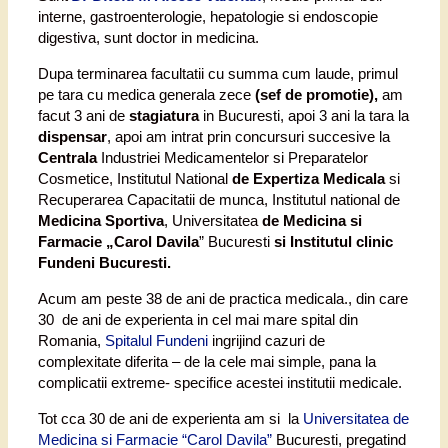
interne, gastroenterologie, hepatologie si endoscopie
digestiva, sunt doctor in medicina.
Dupa terminarea facultatii cu summa cum laude, primul
pe tara cu medica generala zece
(sef de promotie),
am
facut 3 ani de
stagiatura
in Bucuresti, apoi 3 ani la tara la
dispensar
, apoi am intrat prin concursuri succesive la
Centrala
Industriei Medicamentelor si Preparatelor
Cosmetice, Institutul National
de Expertiza Medicala
si
Recuperarea Capacitatii de munca, Institutul national de
Medicina Sportiva
, Universitatea
de Medicina si
Farmacie „Carol Davila
” Bucuresti
si Institutul clinic
Fundeni Bucuresti.
Acum am peste 38 de ani de practica medicala., din care
30 de ani de experienta in cel mai mare spital din
Romania,
Spitalul Fundeni
ingrijind cazuri de
complexitate diferita – de la cele mai simple, pana la
complicatii extreme- specifice acestei institutii medicale.
Tot cca 30 de ani de experienta am si la
Universitatea de
Medicina si Farmacie “Carol Davila”
Bucuresti, pregatind