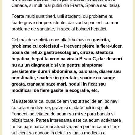
Canada, si mult mai putini din Franta, Spania sau Italia).
Foarte multi sunt tineri, unii studenti, cu probleme nu
foarte grave dar persistente, dar vad si pacienti cu mari
probleme de sanatate, in special bolnavi hepatici.
Cel mai des solicita consultatii bolnavi cu
gastrita,
probleme cu colecistul – frecvent pietre la fiere-ulcer,
boala de reflux gastroesofagian, ciroza, steatoza
hepatica, hepatita cronica virala B sau C, dar deseori
nu au un diagnostic si vin pentru simptome
persistente- dureri abdominala, balonare, diaree sau
constipatie, scadere in greutate, scaune cu sange,
greata, transaminaze mari, noduli in ficat sau
modificari de fiere gasite la ecografie, etc.
Ma asteptam ca, dupa ce am vazut zeci de ani bolnavi
cu cela mai diverse, grave si ciudate boli in spitalul
Fundeni, activitatea de acum sa mi se para banala si
plictisitoare. Partea interesanta este ca acum activitatea
mi se pare parca mai atractiva, asta pentru ca am timp
suficient sa cunosc in detaliu situatia medicala a