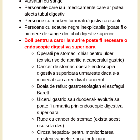
Varsaturi cu sange
Persoanele care iau medicamente care ar putea
afecta tubul digestiv
Persoane cu markeri tumorali digestivi crescuti
Persoane cu scaune negre inexplicabile (poate fi o
pierdere de sange din tubul digestiv superior
Boli pentru a caror lamurire poate fi necesara o
endoscopie digestiva superioara
Operatii pe stomac chiar pentru ulcer
(exista risc de aparitie a cancerului gastric)
Cancer de stomac operat- endoscopia
digestiva superioara urmareste daca s-a
vindecat sau a recidivat cancerul
Boala de reflux gastroesofagian ei esofagul
Barett
Ulcerul gastric sau duodenal- evolutia sa
poate fi urmarita prin endoscopie digestiva
superioara
Rude cu cancer de stomac (exista acest
risc si la dvs)
Ciroza hepatica- pentru monitorizarea
cresterii varicelor sau altor leziuni