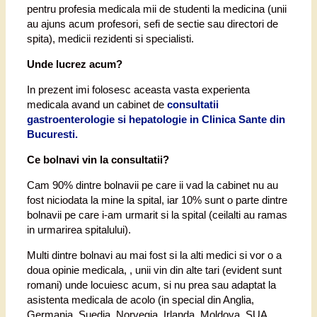
pentru profesia medicala mii de studenti la medicina (unii
au ajuns acum profesori, sefi de sectie sau directori de
spita), medicii rezidenti si specialisti.
Unde lucrez acum?
In prezent imi folosesc aceasta vasta experienta
medicala avand un cabinet de
consultatii
gastroenterologie si hepatologie in Clinica Sante din
Bucuresti.
Ce bolnavi vin la consultatii?
Cam 90% dintre bolnavii pe care ii vad la cabinet nu au
fost niciodata la mine la spital, iar 10% sunt o parte dintre
bolnavii pe care i-am urmarit si la spital (ceilalti au ramas
in urmarirea spitalului).
Multi dintre bolnavi au mai fost si la alti medici si vor o a
doua opinie medicala, , unii vin din alte tari (evident sunt
romani) unde locuiesc acum, si nu prea sau adaptat la
asistenta medicala de acolo (in special din Anglia,
Germania, Suedia, Norvegia, Irlanda, Moldova, SUA,