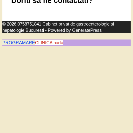
Doriti sa ne contactati?
© 2026 0758751841 Cabinet privat de gastroenterologie si
hepatologie Bucuresti
• Powered by
GeneratePress
PROGRAMARE
CLINICA harta