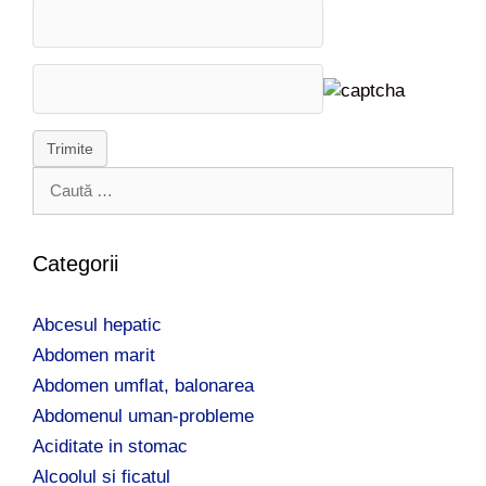
Trimite
C
a
u
t
Categorii
ă
d
Abcesul hepatic
u
p
Abdomen marit
ă
Abdomen umflat, balonarea
:
Abdomenul uman-probleme
Aciditate in stomac
Alcoolul si ficatul