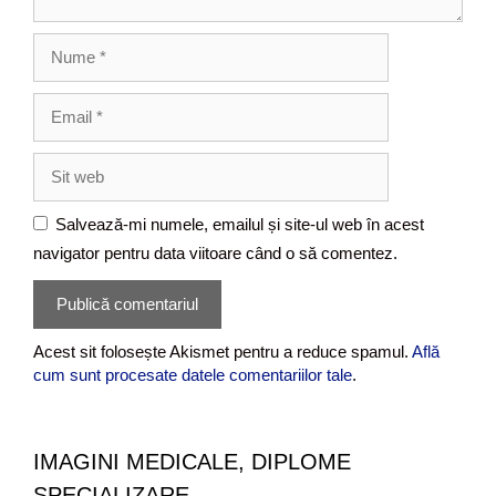
i
u
N
u
m
E
e
m
a
S
i
i
l
t
Salvează-mi numele, emailul și site-ul web în acest
w
navigator pentru data viitoare când o să comentez.
e
b
Acest sit folosește Akismet pentru a reduce spamul.
Află
cum sunt procesate datele comentariilor tale
.
IMAGINI MEDICALE, DIPLOME
SPECIALIZARE