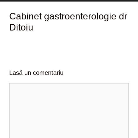
Cabinet gastroenterologie dr
Ditoiu
Lasă un comentariu
C
o
m
e
n
t
a
r