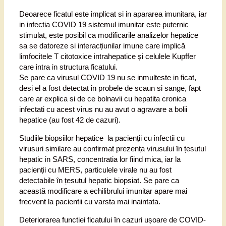
Deoarece ficatul este implicat si in apararea imunitara, iar
in infectia COVID 19 sistemul imunitar este puternic
stimulat, este posibil ca modificarile analizelor hepatice
sa se datoreze si interacțiunilar imune care implică
limfocitele T citotoxice intrahepatice și celulele Kupffer
care intra in structura ficatului.
Se pare ca virusul COVID 19 nu se inmulteste in ficat,
desi el a fost detectat in probele de scaun si sange, fapt
care ar explica si de ce bolnavii cu hepatita cronica
infectati cu acest virus nu au avut o agravare a bolii
hepatice (au fost 42 de cazuri).
Studiile biopsiilor hepatice la pacienții cu infectii cu
virusuri similare au confirmat prezența virusului în țesutul
hepatic in SARS, concentratia lor fiind mica, iar la
pacienții cu MERS, particulele virale nu au fost
detectabile în țesutul hepatic biopsiat. Se pare ca
această modificare a echilibrului imunitar apare mai
frecvent la pacientii cu varsta mai inaintata.
Deteriorarea functiei ficatului în cazuri ușoare de COVID-