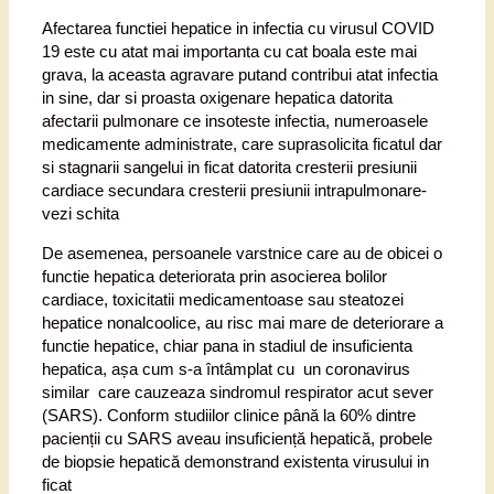
Afectarea functiei hepatice in infectia cu virusul COVID
19 este cu atat mai importanta cu cat boala este mai
grava, la aceasta agravare putand contribui atat infectia
in sine, dar si proasta oxigenare hepatica datorita
afectarii pulmonare ce insoteste infectia, numeroasele
medicamente administrate, care suprasolicita ficatul dar
si stagnarii sangelui in ficat datorita cresterii presiunii
cardiace secundara cresterii presiunii intrapulmonare-
vezi schita
De asemenea, persoanele varstnice care au de obicei o
functie hepatica deteriorata prin asocierea bolilor
cardiace, toxicitatii medicamentoase sau steatozei
hepatice nonalcoolice, au risc mai mare de deteriorare a
functie hepatice, chiar pana in stadiul de insuficienta
hepatica, așa cum s-a întâmplat cu un coronavirus
similar care cauzeaza sindromul respirator acut sever
(SARS). Conform studiilor clinice până la 60% dintre
pacienții cu SARS aveau insuficiență hepatică, probele
de biopsie hepatică demonstrand existenta virusului in
ficat