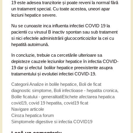
19 este adesea tranzitorie și poate reveni la normal fără
un tratament special. Cu toate acestea, uneori apar
leziuni hepatice severe.
Nu se cunoaste inca influenta infectiei COVID 19 la
pacientii cu virusul B inactiv spontan sau sub tratament
si nici efectele administrării glucocorticoizilor la cei cu
hepatită autoimună.
In concluzie, trebuie ca cercetările ulterioare sa
depisteze cauzele leziunilor hepatice în infectia COVID-
19 dar și efectul bolilor hepatice preexistente asupra
tratamentului și evolutiei infectiei COVID-19.
Categorii
Analize in bolile hepatice
,
Boli de ficat
diagnostic simptome
,
Boli infectioase - hepatita cronica
,
Bolile ficatului - generalitati
Etichete
afectarea hepatica
covid19
,
covid 19 hepatita
,
covid19 ficat
Navigare articole
Ciroza hepatica forum
Simptomele digestive si infectia COVID19