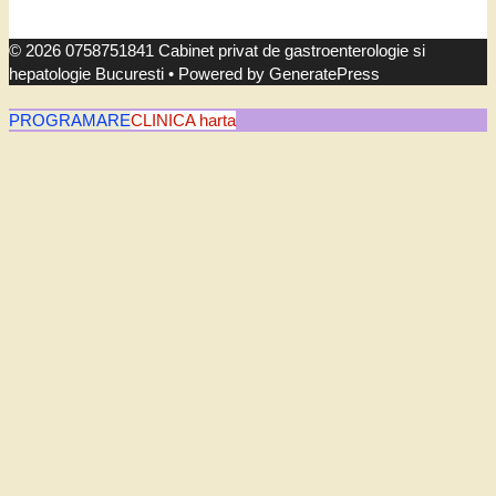
© 2026 0758751841 Cabinet privat de gastroenterologie si
hepatologie Bucuresti
• Powered by
GeneratePress
PROGRAMARE
CLINICA harta