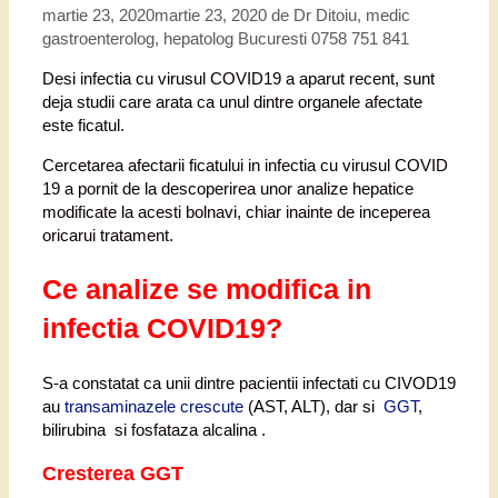
martie 23, 2020
martie 23, 2020
de
Dr Ditoiu, medic
gastroenterolog, hepatolog Bucuresti 0758 751 841
Desi infectia cu virusul COVID19 a aparut recent, sunt
deja studii care arata ca unul dintre organele afectate
este ficatul.
Cercetarea afectarii ficatului in infectia cu virusul COVID
19 a pornit de la descoperirea unor analize hepatice
modificate la acesti bolnavi, chiar inainte de inceperea
oricarui tratament.
Ce analize se modifica in
infectia COVID19?
S-a constatat ca unii dintre pacientii infectati cu CIVOD19
au
transaminazele crescute
(AST, ALT), dar si
GGT
,
bilirubina si fosfataza alcalina .
Cresterea GGT