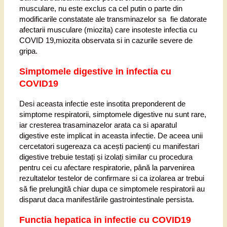
musculare, nu este exclus ca cel putin o parte din
modificarile constatate ale transminazelor sa fie datorate
afectarii musculare (miozita) care insoteste infectia cu
COVID 19,miozita observata si in cazurile severe de
gripa.
Simptomele digestive in infectia cu
COVID19
Desi aceasta infectie este insotita preponderent de
simptome respiratorii, simptomele digestive nu sunt rare,
iar cresterea trasaminazelor arata ca si aparatul
digestive este implicat in aceasta infectie. De aceea unii
cercetatori sugereaza ca acești pacienți cu manifestari
digestive trebuie testați și izolați similar cu procedura
pentru cei cu afectare respiratorie, până la parvenirea
rezultatelor testelor de confirmare si ca izolarea ar trebui
să fie prelungită chiar dupa ce simptomele respiratorii au
disparut daca manifestările gastrointestinale persista.
Functia hepatica in infectie cu COVID19