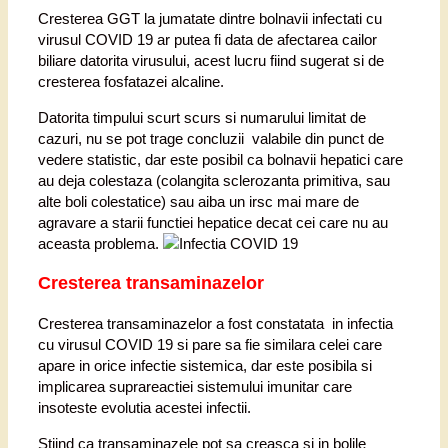
Cresterea GGT la jumatate dintre bolnavii infectati cu
virusul COVID 19 ar putea fi data de afectarea cailor
biliare datorita virusului, acest lucru fiind sugerat si de
cresterea fosfatazei alcaline.
Datorita timpului scurt scurs si numarului limitat de
cazuri, nu se pot trage concluzii valabile din punct de
vedere statistic, dar este posibil ca bolnavii hepatici care
au deja colestaza (colangita sclerozanta primitiva, sau
alte boli colestatice) sau aiba un irsc mai mare de
agravare a starii functiei hepatice decat cei care nu au
aceasta problema.
Cresterea transaminazelor
Cresterea transaminazelor a fost constatata in infectia
cu virusul COVID 19 si pare sa fie similara celei care
apare in orice infectie sistemica, dar este posibila si
implicarea suprareactiei sistemului imunitar care
insoteste evolutia acestei infectii.
Stiind ca transaminazele pot sa creasca si in bolile